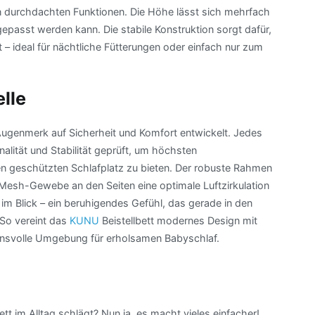
n durchdachten Funktionen. Die Höhe lässt sich mehrfach
gepasst werden kann. Die stabile Konstruktion sorgt dafür,
t – ideal für nächtliche Fütterungen oder einfach nur zum
elle
genmerk auf Sicherheit und Komfort entwickelt. Jedes
nalität und Stabilität geprüft, um höchsten
n geschützten Schlafplatz zu bieten. Der robuste Rahmen
Mesh-Gewebe an den Seiten eine optimale Luftzirkulation
s im Blick – ein beruhigendes Gefühl, das gerade in den
So vereint das
KUNU
Beistellbett modernes Design mit
uensvolle Umgebung für erholsamen Babyschlaf.
s
ett im Alltag schlägt? Nun ja, es macht vieles einfacher!