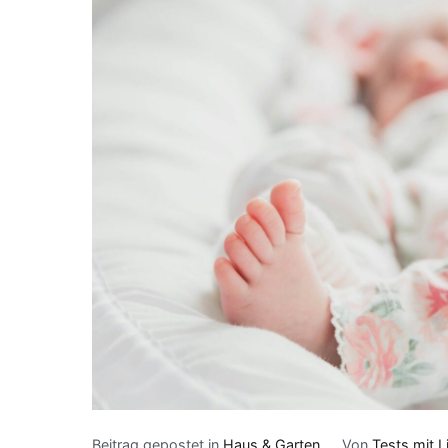
Beitrag gepostet in
Haus & Garten
Von
Tests mit L